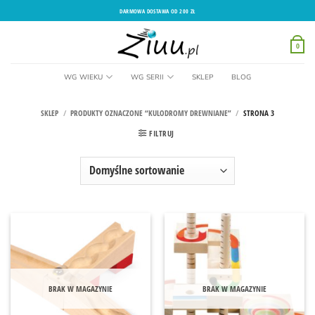
Przewiń
DARMOWA DOSTAWA OD 200 ZŁ
do
zawartości
0
WG WIEKU
WG SERII
SKLEP
BLOG
SKLEP
/
PRODUKTY OZNACZONE “KULODROMY DREWNIANE”
/
STRONA 3
FILTRUJ
BRAK W MAGAZYNIE
BRAK W MAGAZYNIE