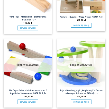
Varis Toys – Marble Run – Ekstra Piątka
Nic Toys – Kugelix – Wieża / Turm ? BAZA ? 3+
? DODATEK ? 3+
660,00
zł
110,00
zł
DOWIEDZ SIĘ WIĘCEJ
DOWIEDZ SIĘ WIĘCEJ
BRAK W MAGAZYNIE
BRAK W MAGAZYNIE
Nic Toys – Cubio – Minizestaw na start /
Bajo – Dewdrop, czyli „Kropla rosy” – Zestaw
Kugelbahn Starterset 🧱 BAZA 🔵 1,5+
z zielonymi listkami 🧱 BAZA 🔵 1+
160,00
zł
200,00
zł
DOWIEDZ SIĘ WIĘCEJ
DOWIEDZ SIĘ WIĘCEJ