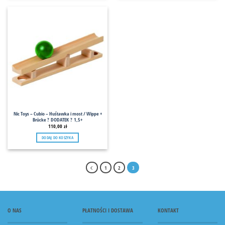
Nic Toys – Cubio – Huśtawka i most / Wippe +
Brücke ? DODATEK ? 1,5+
110,00
zł
DODAJ DO KOSZYKA
1
2
3
O NAS
PŁATNOŚCI I DOSTAWA
KONTAKT