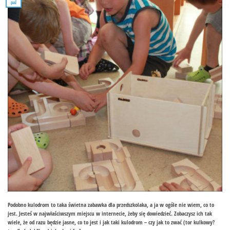
paź
Podobno kulodrom to taka świetna zabawka dla przedszkolaka, a ja w ogóle nie wiem, co to
jest. Jesteś w najwłaściwszym miejscu w internecie, żeby się dowiedzieć. Zobaczysz ich tak
wiele, że od razu będzie jasne, co to jest i jak taki kulodrom – czy jak to zwać (tor kulkowy?