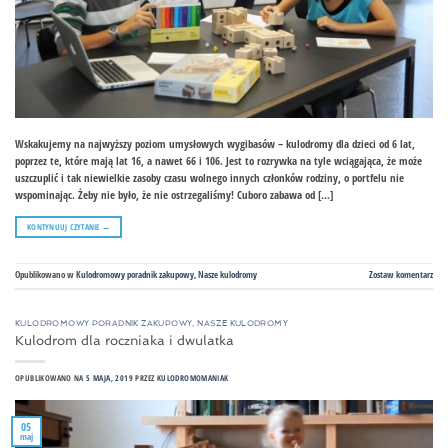
Wskakujemy na najwyższy poziom umysłowych wygibasów – kulodromy dla dzieci od 6 lat,
poprzez te, które mają lat 16, a nawet 66 i 106. Jest to rozrywka na tyle wciągająca, że może
uszczuplić i tak niewielkie zasoby czasu wolnego innych członków rodziny, o portfelu nie
wspominając. Żeby nie było, że nie ostrzegaliśmy! Cuboro zabawa od […]
KONTYNUUJ CZYTANIE
→
Opublikowano w
Kulodromowy poradnik zakupowy
,
Nasze kulodromy
Zostaw komentarz
KULODROMOWY PORADNIK ZAKUPOWY
,
NASZE KULODROMY
Kulodrom dla roczniaka i dwulatka
OPUBLIKOWANO NA
5 MAJA, 2019
PRZEZ
KULODROMOMANIAK
05
maj