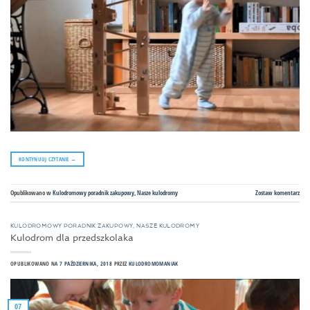
KONTYNUUJ CZYTANIE
→
Opublikowano w
Kulodromowy poradnik zakupowy
,
Nasze kulodromy
Zostaw komentarz
KULODROMOWY PORADNIK ZAKUPOWY
,
NASZE KULODROMY
Kulodrom dla przedszkolaka
OPUBLIKOWANO NA
7 PAŹDZIERNIKA, 2018
PRZEZ
KULODROMOMANIAK
07