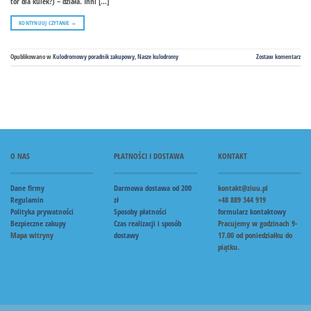
tor dla kulek?) – działa. Inni […]
KONTYNUUJ CZYTANIE
→
Opublikowano w
Kulodromowy poradnik zakupowy
,
Nasze kulodromy
Zostaw komentarz
O NAS
PŁATNOŚCI I DOSTAWA
KONTAKT
Dane firmy
Darmowa dostawa od 200
kontakt@ziuu.pl
Regulamin
zł
+48 889 344 919
Polityka prywatności
Sposoby płatności
formularz kontaktowy
Bezpieczne zakupy
Czas realizacji i sposób
Pracujemy w godzinach 9-
Mapa witryny
dostawy
17.00 od poniedziałku do
piątku.