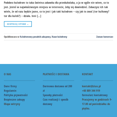
Podobno kulodrom to taka świetna zabawka dla przedszkolaka, a ja w ogóle nie wiem, co to
jest. Jesteś w najwłaściwszym miejscu w internecie, żeby się dowiedzieć. Zobaczysz ich tak
wiele, że od razu będzie jasne, co to jest i jak taki kulodrom – czy jak to zwać (tor kulkowy?
tor dla kulek?) – działa. Inni […]
KONTYNUUJ CZYTANIE
→
Opublikowano w
Kulodromowy poradnik zakupowy
,
Nasze kulodromy
Zostaw komentarz
O NAS
PŁATNOŚCI I DOSTAWA
KONTAKT
Dane firmy
Darmowa dostawa od 200
kontakt@ziuu.pl
Regulamin
zł
+48 889 344 919
Polityka prywatności
Sposoby płatności
formularz kontaktowy
Bezpieczne zakupy
Czas realizacji i sposób
Pracujemy w godzinach 9-
Mapa witryny
dostawy
17.00 od poniedziałku do
piątku.