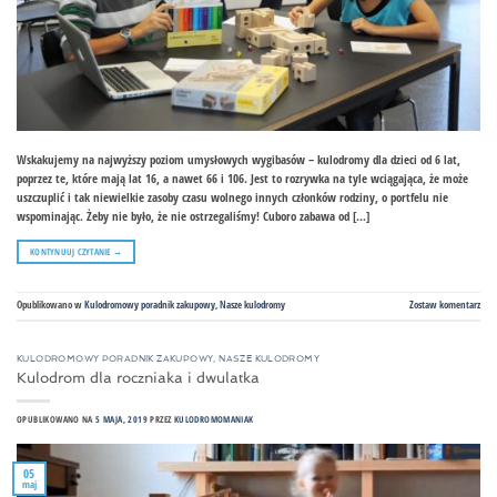
Wskakujemy na najwyższy poziom umysłowych wygibasów – kulodromy dla dzieci od 6 lat,
poprzez te, które mają lat 16, a nawet 66 i 106. Jest to rozrywka na tyle wciągająca, że może
uszczuplić i tak niewielkie zasoby czasu wolnego innych członków rodziny, o portfelu nie
wspominając. Żeby nie było, że nie ostrzegaliśmy! Cuboro zabawa od […]
KONTYNUUJ CZYTANIE
→
Opublikowano w
Kulodromowy poradnik zakupowy
,
Nasze kulodromy
Zostaw komentarz
KULODROMOWY PORADNIK ZAKUPOWY
,
NASZE KULODROMY
Kulodrom dla roczniaka i dwulatka
OPUBLIKOWANO NA
5 MAJA, 2019
PRZEZ
KULODROMOMANIAK
05
maj