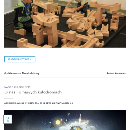
KONTYNUUJ CZYTANIE
→
Opublikowano w
Nasze kulodromy
Zostaw komentarz
NASZE KULODROMY
O nas i o naszych kulodromach
OPUBLIKOWANO NA
13 LISTOPADA, 2018
PRZEZ
KULODROMOMANIAK
13
lis