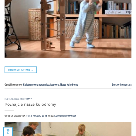
KONTYNUUJ CZYTANIE
→
Opublikowano w
Kulodromowy poradnik zakupowy
,
Nasze kulodromy
Zostaw komentarz
NASZE KULODROMY
Poznajcie nasze kulodromy
OPUBLIKOWANO NA
16 LISTOPADA, 2018
PRZEZ
KULODROMOMANIAK
16
lis