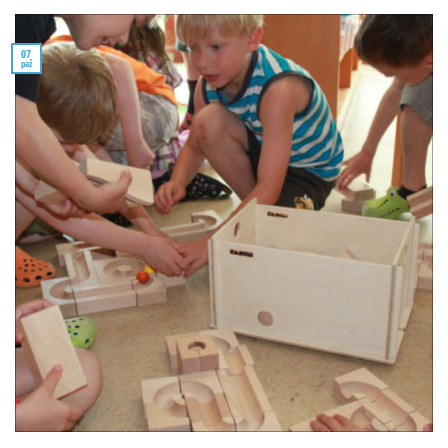
07
paź