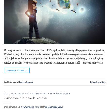
Witamy w sklepie z kulodromami Ziuu.pl! Pomysł na taki niszowy sklep pojawił się w grudniu
2016 roku przy okazji poszukiwania prezentu pod choinkę dla naszego czteroletniego wówczas
synka. Jak to ze świątecznymi prezentami bywa, miało to być coś specjalnego, co moglibyśmy
dołożyć do książki (no bo książka jako prezent to „oczywista oczywistość” i dlatego mamy […]
KONTYNUUJ CZYTANIE
→
Opublikowano w
Nasze kulodromy
Zostaw komentarz
KULODROMOWY PORADNIK ZAKUPOWY
,
NASZE KULODROMY
Kulodrom dla przedszkolaka
OPUBLIKOWANO NA
7 PAŹDZIERNIKA, 2018
PRZEZ
KULODROMOMANIAK