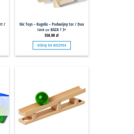
rt /
Nic Toys – Kugelix – Podwójny tor / Duo
race 🧱 BAZA ? 3+
550,00
zł
DODAJ DO KOSZYKA