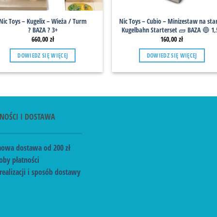
Nic Toys – Kugelix – Wieża / Turm
Nic Toys – Cubio – Minizestaw na star
? BAZA ? 3+
Kugelbahn Starterset 🧱 BAZA 🔵 1,
660,00
zł
160,00
zł
DOWIEDZ SIĘ WIĘCEJ
DOWIEDZ SIĘ WIĘCEJ
NOŚCI I DOSTAWA
owa dostawa od 200 zł
oby płatności
realizacji i sposób dostawy