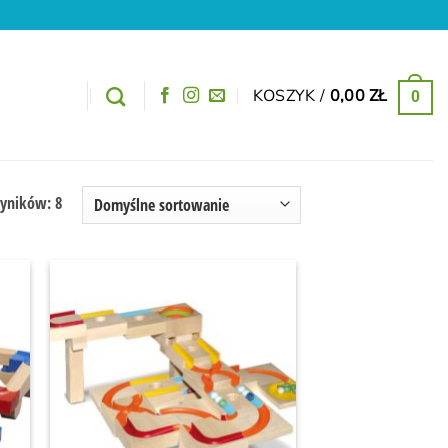
KOSZYK /
0,00
ZŁ
0
yników: 8