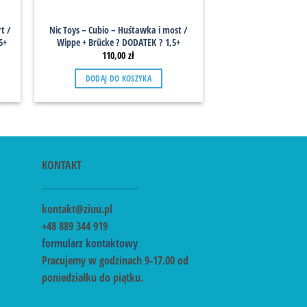
t /
Nic Toys – Cubio – Huśtawka i most /
5+
Wippe + Brücke ? DODATEK ? 1,5+
110,00
zł
DODAJ DO KOSZYKA
KONTAKT
kontakt@ziuu.pl
+48 889 344 919
formularz kontaktowy
Pracujemy w godzinach 9-17.00 od
poniedziałku do piątku.