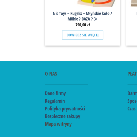
Nic Toys – Kugelix – Młyńskie koło /
Mühle ? BAZA ? 3+
790,00
zł
DOWIEDZ SIĘ WIĘCEJ
O NAS
PŁAT
Dane firmy
Darm
Regulamin
Spos
Polityka prywatności
Czas 
Bezpieczne zakupy
Mapa witryny