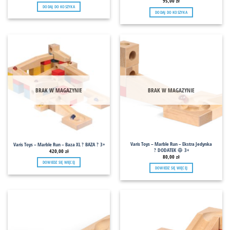
95,00
zł
DODAJ DO KOSZYKA
DODAJ DO KOSZYKA
BRAK W MAGAZYNIE
BRAK W MAGAZYNIE
Varis Toys – Marble Run – Ekstra Jedynka
Varis Toys – Marble Run – Baza XL ? BAZA ? 3+
? DODATEK 🔵 3+
420,00
zł
80,00
zł
DOWIEDZ SIĘ WIĘCEJ
DOWIEDZ SIĘ WIĘCEJ