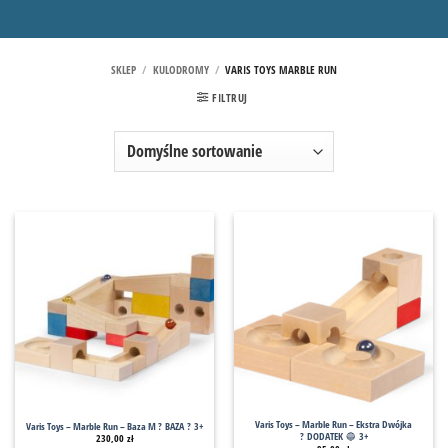
SKLEP
/
KULODROMY
/
VARIS TOYS MARBLE RUN
FILTRUJ
Varis Toys – Marble Run – Ekstra Dwójka
Varis Toys – Marble Run – Baza M ? BAZA ? 3+
? DODATEK 🔵 3+
230,00
zł