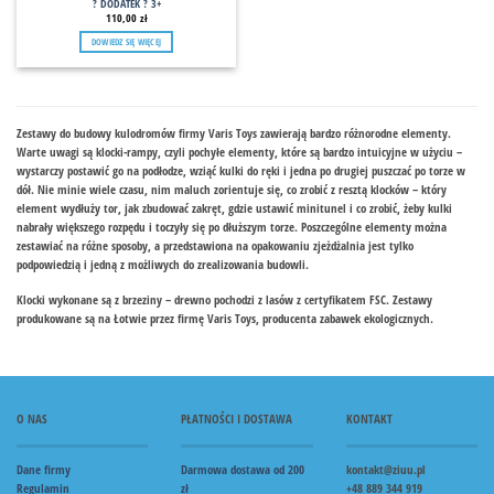
? DODATEK ? 3+
110,00
zł
DOWIEDZ SIĘ WIĘCEJ
Zestawy do budowy kulodromów firmy Varis Toys zawierają bardzo różnorodne elementy.
Warte uwagi są klocki-rampy, czyli pochyłe elementy, które są bardzo intuicyjne w użyciu –
wystarczy postawić go na podłodze, wziąć kulki do ręki i jedna po drugiej puszczać po torze w
dół. Nie minie wiele czasu, nim maluch zorientuje się, co zrobić z resztą klocków – który
element wydłuży tor, jak zbudować zakręt, gdzie ustawić minitunel i co zrobić, żeby kulki
nabrały większego rozpędu i toczyły się po dłuższym torze. Poszczególne elementy można
zestawiać na różne sposoby, a przedstawiona na opakowaniu zjeżdżalnia jest tylko
podpowiedzią i jedną z możliwych do zrealizowania budowli.
Klocki wykonane są z brzeziny – drewno pochodzi z lasów z certyfikatem FSC. Zestawy
produkowane są na Łotwie przez firmę Varis Toys, producenta zabawek ekologicznych.
O NAS
PŁATNOŚCI I DOSTAWA
KONTAKT
Dane firmy
Darmowa dostawa od 200
kontakt@ziuu.pl
Regulamin
zł
+48 889 344 919