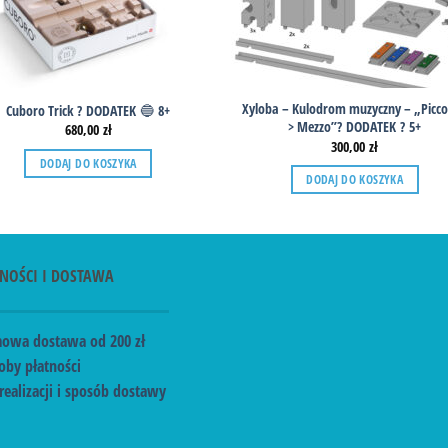
Xyloba – Kulodrom muzyczny – „Picco
Cuboro Trick ? DODATEK 🔵 8+
> Mezzo”? DODATEK ? 5+
680,00
zł
300,00
zł
DODAJ DO KOSZYKA
DODAJ DO KOSZYKA
NOŚCI I DOSTAWA
owa dostawa od 200 zł
oby płatności
realizacji i sposób dostawy