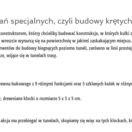
ń specjalnych, czyli budowy krętych
truktorom, którzy chcieliby budować konstrukcje, w których kulki zup
aż wreszcie wynurzą się na powierzchnię w jakimś zaskakującym miejscu.
ementów do budowy biegnących poziomo tuneli, zarówno w linii prostej, j
, wijące się w tunelach trasy.
ewna bukowego z 9 różnymi funkcjami oraz 5 szklanych kulek w różnyc
 drewniane klocki o rozmiarze 5 x 5 x 5 cm.
akcja ma przebiegać w tunelach, skupiamy się więc na tych klockach, kt