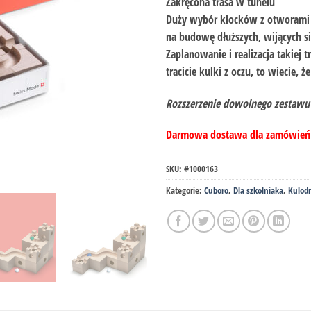
Zakręcona trasa w tunelu
Duży wybór klocków z otworami 
na budowę dłuższych, wijących si
Zaplanowanie i realizacja takiej t
tracicie kulki z oczu, to wiecie,
Rozszerzenie dowolnego zestaw
Darmowa dostawa dla zamówień p
SKU:
#1000163
Kategorie:
Cuboro
,
Dla szkolniaka
,
Kulod