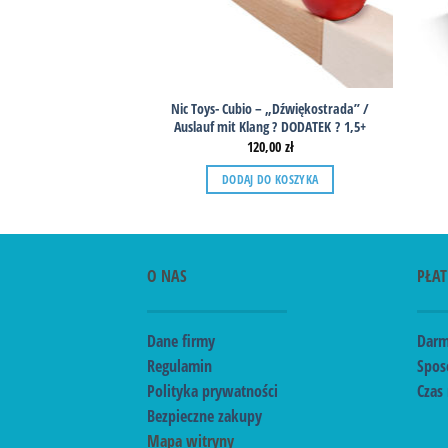
Nic Toys- Cubio – „Dźwiękostrada” /
Auslauf mit Klang ? DODATEK ? 1,5+
120,00
zł
DODAJ DO KOSZYKA
O NAS
PŁAT
Dane firmy
Darm
Regulamin
Spos
Polityka prywatności
Czas 
Bezpieczne zakupy
Mapa witryny