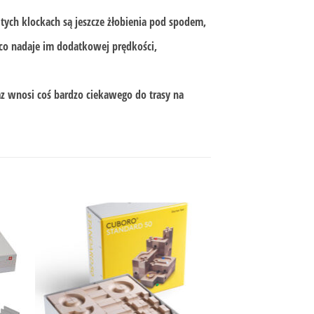
tych klockach są jeszcze żłobienia pod spodem,
 co nadaje im dodatkowej prędkości,
z wnosi coś bardzo ciekawego do trasy na
Promocja!
BRAK W MA