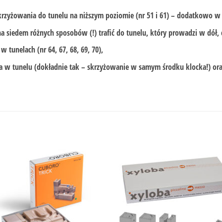
 skrzyżowania do tunelu na niższym poziomie (nr 51 i 61) – dodatkowo w 
na siedem różnych sposobów (!) trafić do tunelu, który prowadzi w dół,
 tunelach (nr 64, 67, 68, 69, 70),
a w tunelu (dokładnie tak – skrzyżowanie w samym środku klocka!) ora