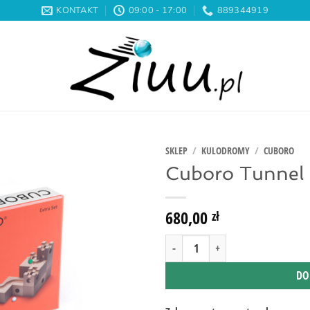
KONTAKT
09:00 - 17:00
889344919
SKLEP
/
KULODROMY
/
CUBORO
Cuboro Tunnel
680,00
zł
ilość Cuboro Tunnel ? DODATEK 🔵 7+
DO