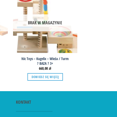
BRAK W MAGAZYNIE
Nic Toys – Kugelix – Wieża / Turm
Varis Toys – Marble R
? BAZA ? 3+
? DODATE
660,00
zł
95,0
DOWIEDZ SIĘ WIĘCEJ
DODAJ DO 
KONTAKT