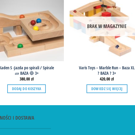
BRAK W MAGAZYNIE
Kaden S -Jazda po spirali / Spirale
Varis Toys – Marble Run – Baza XL
🧱 BAZA 🔵 3+
? BAZA ? 3+
380,00
zł
420,00
zł
DODAJ DO KOSZYKA
DOWIEDZ SIĘ WIĘCEJ
NOŚCI I DOSTAWA