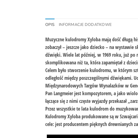
OPIS
INFORMACJE DODATKOWE
Muzyczne kulodromy Xyloba mają dość długą hist
zobaczył – jeszcze jako dziecko – na wystawie 
dźwięki. Wiele lat później, w 1969 roku, już p
skomplikowana niż ta, która zapamiętał z dziec
Celem było stworzenie kulodromu, w którym szta
odległość między poszczególnymi dźwiękami. Ud
Międzynarodowych Targów Wynalazków w Genewi
Pan Langmeier jest kompozytorem, a jako wiolo
łączące się z nimi częste wyjazdy przekazał „z
Przez wszystkie te lata kulodrom do muzykowania
Kulodromy Xyloba produkowane są w Szwajcarii, 
cele: jest producentem pięknych drewnianych z