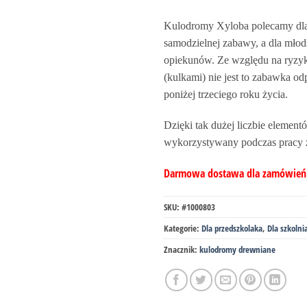
Kulodromy Xyloba polecamy dla d
samodzielnej zabawy, a dla mło
opiekunów. Ze względu na ryzyk
(kulkami) nie jest to zabawka o
poniżej trzeciego roku życia.
Dzięki tak dużej liczbie elemen
wykorzystywany podczas pracy z
Darmowa dostawa dla zamówień p
SKU:
#1000803
Kategorie:
Dla przedszkolaka
,
Dla szkolni
Znacznik:
kulodromy drewniane