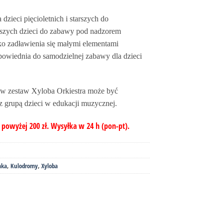
zieci pięcioletnich i starszych do
dszych dzieci do zabawy pod nadzorem
o zadławienia się małymi elementami
dpowiednia do samodzielnej zabawy dla dzieci
tów zestaw Xyloba Orkiestra może być
 grupą dzieci w edukacji muzycznej.
owyżej 200 zł. Wysyłka w 24 h (pon-pt).
aka
,
Kulodromy
,
Xyloba