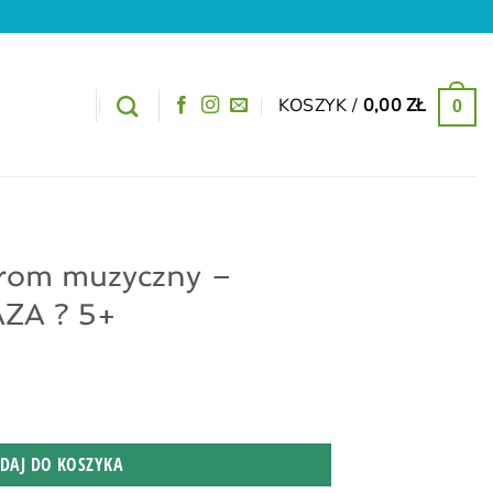
KOSZYK /
0,00
ZŁ
0
drom muzyczny –
AZA ? 5+
DAJ DO KOSZYKA