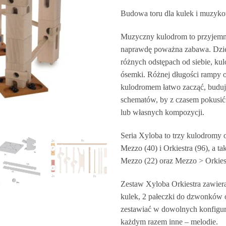
Budowa toru dla kulek i muzykow
Muzyczny kulodrom to przyjemne
naprawdę poważna zabawa. Dzięk
różnych odstępach od siebie, ku
ósemki. Różnej długości rampy 
kulodromem łatwo zacząć, buduj
schematów, by z czasem pokusić
lub własnych kompozycji.
Seria Xyloba to trzy kulodromy o
Mezzo (40) i Orkiestra (96), a t
Mezzo (22) oraz Mezzo > Orkiest
Zestaw Xyloba Orkiestra zawier
kulek, 2 pałeczki do dzwonków 
zestawiać w dowolnych konfigur
każdym razem inne – melodie.