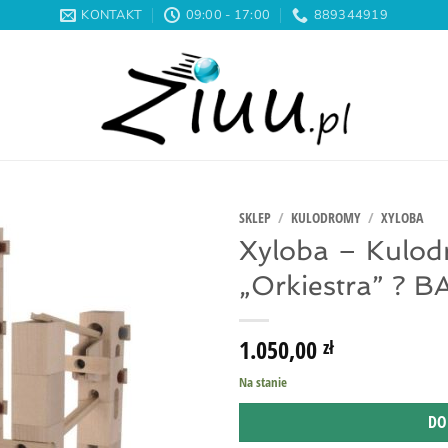
KONTAKT
09:00 - 17:00
889344919
SKLEP
/
KULODROMY
/
XYLOBA
Xyloba – Kulo
„Orkiestra” ? B
1.050,00
zł
Na stanie
DO