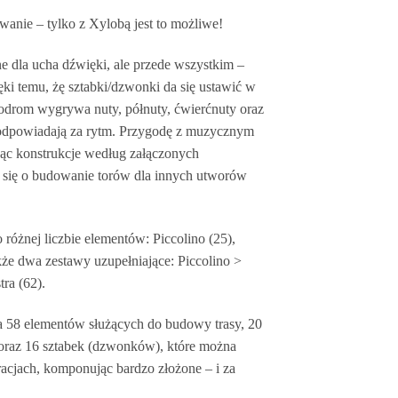
anie – tylko z Xylobą jest to możliwe!
 dla ucha dźwięki, ale przede wszystkim –
i temu, żę sztabki/dzwonki da się ustawić w
lodrom wygrywa nuty, półnuty, ćwierćnuty oraz
odpowiadają za rytm.
Przygodę z muzycznym
ąc konstrukcje według załączonych
 się o budowanie torów dla innych utworów
 różnej liczbie elementów: Piccolino (25),
akże dwa zestawy uzupełniające: Piccolino >
ra (62).
a 58 elementów służących do budowy trasy, 20
oraz 16 sztabek (dzwonków), które można
acjach, komponując bardzo złożone – i za