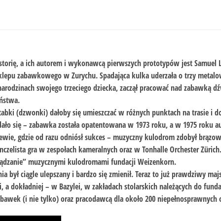
orię, a ich autorem i wykonawcą pierwszych prototypów jest Samuel La
sklepu zabawkowego w Zurychu. Spadająca kulka uderzała o trzy metalow
o narodzinach swojego trzeciego dziecka, zaczął pracować nad zabawką d
iństwa.
bki (dzwonki) dałoby się umieszczać w różnych punktach na trasie i do
ało się – zabawka została opatentowana w 1973 roku, a w 1975 roku a
e, gdzie od razu odniósł sukces – muzyczny kulodrom zdobył brązow
nczelista gra w zespołach kameralnych oraz w Tonhalle Orchester Züri
arządzanie” muzycznymi kulodromami fundacji Weizenkorn.
 był ciągle ulepszany i bardzo się zmienił. Teraz to już prawdziwy majs
a dokładniej – w Bazylei, w zakładach stolarskich należących do funda
abawek (i nie tylko) oraz pracodawcą dla około 200 niepełnosprawnych 