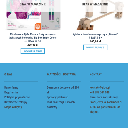
BRAK W MAGAZYNIE
BRAK W MAGAZYNIE
Mindware – Q-Ba Maze – Duży zestaw w
Xyloba – Kulodrom muzyczny – „Mezzo”
jaskrawych kolorach / Big Box Bright Colors
? BAZA ? 5+
🧱 BAZA 🔵 5+
600,00
zł
220,00
zł
DOWIEDZ SIĘ WIĘCEJ
DOWIEDZ SIĘ WIĘCEJ
O NAS
PŁATNOŚCI I DOSTAWA
KONTAKT
Dane firmy
Darmowa dostawa od 200
kontakt@ziuu.pl
Regulamin
zł
+48 889 344 919
Polityka prywatności
Sposoby płatności
formularz kontaktowy
Bezpieczne zakupy
Czas realizacji i sposób
Pracujemy w godzinach 9-
Mapa witryny
dostawy
17.00 od poniedziałku do
piątku.