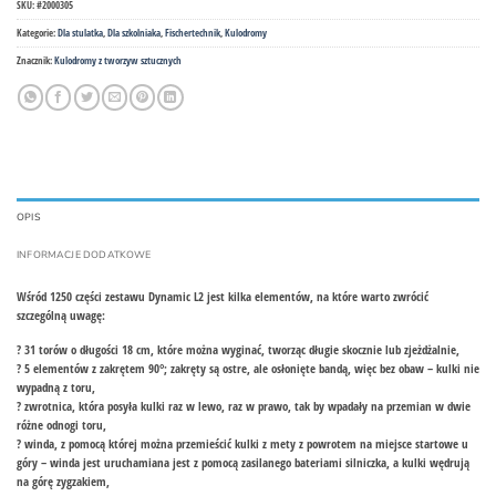
SKU:
#2000305
Kategorie:
Dla stulatka
,
Dla szkolniaka
,
Fischertechnik
,
Kulodromy
Znacznik:
Kulodromy z tworzyw sztucznych
OPIS
INFORMACJE DODATKOWE
Wśród 1250 części zestawu Dynamic L2 jest kilka elementów, na które warto zwrócić
szczególną uwagę:
? 31 torów o długości 18 cm, które można wyginać, tworząc długie skocznie lub zjeżdżalnie,
? 5 elementów z zakrętem 90°; zakręty są ostre, ale osłonięte bandą, więc bez obaw – kulki nie
wypadną z toru,
? zwrotnica, która posyła kulki raz w lewo, raz w prawo, tak by wpadały na przemian w dwie
różne odnogi toru,
? winda, z pomocą której można przemieścić kulki z mety z powrotem na miejsce startowe u
góry – winda jest uruchamiana jest z pomocą zasilanego bateriami silniczka, a kulki wędrują
na górę zygzakiem,