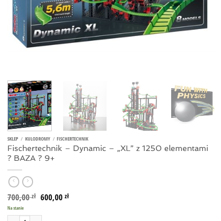
SKLEP
/
KULODROMY
/
FISCHERTECHNIK
Fischertechnik – Dynamic – „XL” z 1250 elementami
? BAZA ? 9+
Pierwotna
Aktualna
700,00
600,00
zł
zł
cena
cena
Na stanie
wynosiła:
wynosi:
700,00 zł.
600,00 zł.
ilość Fischertechnik - Dynamic - „XL” z 1250 elementami ? BAZA ? 9+