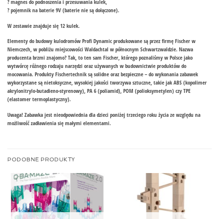
? magnes do podnoszenia i przesuwania kulek,
? pojemnik na baterie 9V (baterie nie są dołączone).
W zestawie znajduje się 12 kulek.
Elementy do budowy kulodromów Profi Dynamic produkowane są przez firmę Fischer w
Niemczech, w pobliżu miejscowości Waldachtal w północnym Schwartzwaldzie. Nazwa
producenta brzmi znajomo? Tak, to ten sam Fischer, którego poznaliśmy w Polsce jako
wytwórcę różnego rodzaju narzędzi oraz używanych w budownictwie produktów do
mocowania. Produkty Fischertechnik są solidne oraz bezpieczne – do wykonania zabawek
wykorzystane są nietoksyczne, wysokiej jakości tworzywa sztuczne, takie jak ABS (kopolimer
akrylonitrylo-butadieno-styrenowy), PA 6 (poliamid), POM (polioksymetylen) czy TPE
(elastomer termoplastyczny).
Uwaga! Zabawka jest nieodpowiednia dla dzieci poniżej trzeciego roku życia ze względu na
możliwość zadławienia się małymi elementami.
PODOBNE PRODUKTY