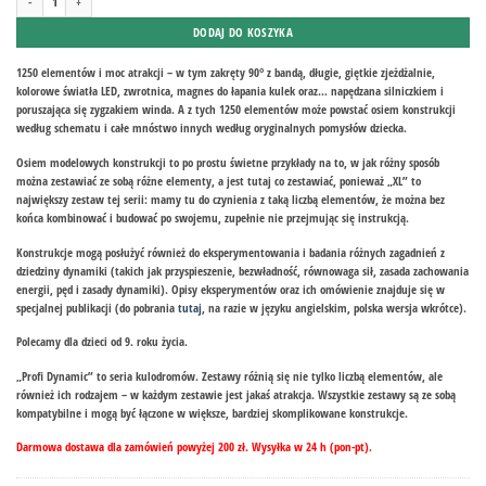
DODAJ DO KOSZYKA
1250 elementów i moc atrakcji – w tym zakręty 90° z bandą, długie, giętkie zjeżdżalnie,
kolorowe światła LED, zwrotnica, magnes do łapania kulek oraz… napędzana silniczkiem i
poruszająca się zygzakiem winda. A z tych 1250 elementów może powstać osiem konstrukcji
według schematu i całe mnóstwo innych według oryginalnych pomysłów dziecka.
Osiem modelowych konstrukcji to po prostu świetne przykłady na to, w jak różny sposób
można zestawiać ze sobą różne elementy, a jest tutaj co zestawiać, ponieważ „XL” to
największy zestaw tej serii: mamy tu do czynienia z taką liczbą elementów, że można bez
końca kombinować i budować po swojemu, zupełnie nie przejmując się instrukcją.
Konstrukcje mogą posłużyć również do eksperymentowania i badania różnych zagadnień z
dziedziny dynamiki (takich jak przyspieszenie, bezwładność, równowaga sił, zasada zachowania
energii, pęd i zasady dynamiki). Opisy eksperymentów oraz ich omówienie znajduje się w
specjalnej publikacji (do pobrania
tutaj
, na razie w języku angielskim, polska wersja wkrótce).
Polecamy dla dzieci od 9. roku życia.
„Profi Dynamic” to seria kulodromów. Zestawy różnią się nie tylko liczbą elementów, ale
również ich rodzajem – w każdym zestawie jest jakaś atrakcja. Wszystkie zestawy są ze sobą
kompatybilne i mogą być łączone w większe, bardziej skomplikowane konstrukcje.
Darmowa dostawa dla zamówień powyżej 200 zł. Wysyłka w 24 h (pon-pt).