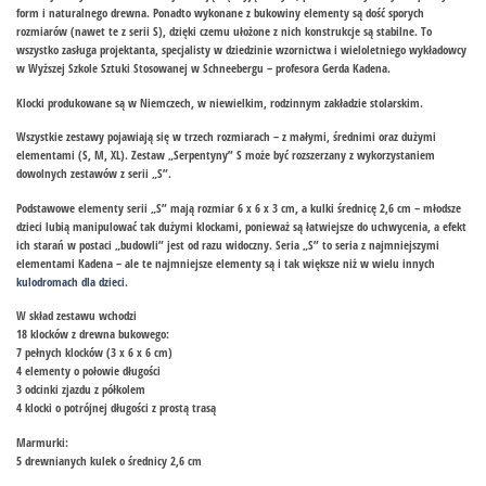
form i naturalnego drewna. Ponadto wykonane z bukowiny elementy są dość sporych
rozmiarów (nawet te z serii S), dzięki czemu ułożone z nich konstrukcje są stabilne. To
wszystko zasługa projektanta, specjalisty w dziedzinie wzornictwa i wieloletniego wykładowcy
w Wyższej Szkole Sztuki Stosowanej w Schneebergu – profesora Gerda Kadena.
Klocki produkowane są w Niemczech, w niewielkim, rodzinnym zakładzie stolarskim.
Wszystkie zestawy pojawiają się w trzech rozmiarach – z małymi, średnimi oraz dużymi
elementami (S, M, XL). Zestaw „Serpentyny” S może być rozszerzany z wykorzystaniem
dowolnych zestawów z serii „S”.
Podstawowe elementy serii „S” mają rozmiar 6 x 6 x 3 cm, a kulki średnicę 2,6 cm – młodsze
dzieci lubią manipulować tak dużymi klockami, ponieważ są łatwiejsze do uchwycenia, a efekt
ich starań w postaci „budowli” jest od razu widoczny. Seria „S” to seria z najmniejszymi
elementami Kadena – ale te najmniejsze elementy są i tak większe niż w wielu innych
kulodromach dla dzieci
.
W skład zestawu wchodzi
18 klocków z drewna bukowego:
7 pełnych klocków (3 x 6 x 6 cm)
4 elementy o połowie długości
3 odcinki zjazdu z półkolem
4 klocki o potrójnej długości z prostą trasą
Marmurki:
5 drewnianych kulek o średnicy 2,6 cm