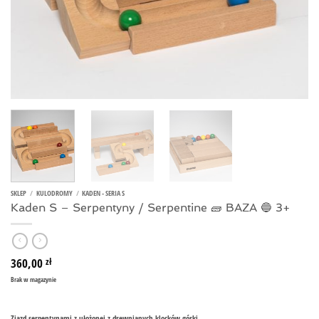
SKLEP
/
KULODROMY
/
KADEN - SERIA S
Kaden S – Serpentyny / Serpentine 🧱 BAZA 🔵 3+
360,00
zł
Brak w magazynie
Zjazd serpentynami z ułożonej z drewnianych klocków górki.