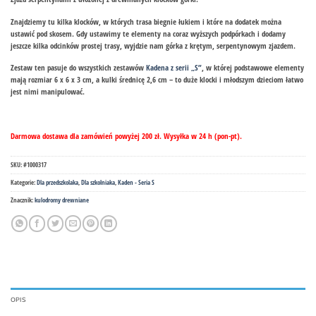
Znajdziemy tu kilka klocków, w których trasa biegnie łukiem i które na dodatek można
ustawić pod skosem. Gdy ustawimy te elementy na coraz wyższych podpórkach i dodamy
jeszcze kilka odcinków prostej trasy, wyjdzie nam górka z krętym, serpentynowym zjazdem.
Zestaw ten pasuje do wszystkich zestawów
Kadena z serii „S”
, w której podstawowe elementy
mają rozmiar 6 x 6 x 3 cm, a kulki średnicę 2,6 cm – to duże klocki i młodszym dzieciom łatwo
jest nimi manipulować.
Darmowa dostawa dla zamówień powyżej 200 zł. Wysyłka w 24 h (pon-pt).
SKU:
#1000317
Kategorie:
Dla przedszkolaka
,
Dla szkolniaka
,
Kaden - Seria S
Znacznik:
kulodromy drewniane
OPIS