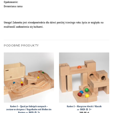
Opakowanie:
Drewniana rama
Uwaga! Zabawka jest nieodpowiednia dla dzieci poniżej trzeciego roku życia ze względu na
możliwość zadławienia się kulkami.
PODOBNE PRODUKTY
Kaden S – Zjazd po falistych rampach –
Kaden S – Klasyczne klocki / Klassik
zestaw w skrzynce / Kugelbahn mit Wellen im
🧱 BAZA 🔵 3+
Kasten 🧱 BAZA 🔵 3+
300,00
zł