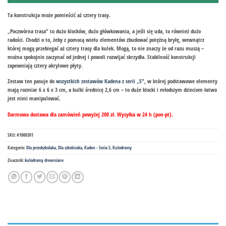
Ta konstrukcja może pomieścić aż cztery trasy.
„Poczwórna trasa” to dużo klocków, dużo główkowania, a jeśli się uda, to również dużo
radości. Chodzi o to, żeby z pomocą wielu elementów zbudować potężną bryłę, wewnątrz
której mogą przebiegać aż cztery trasy dla kulek. Mogą, to nie znaczy że od razu muszą –
można spokojnie zaczynać od jednej i powoli rozwijać skrzydła. Stabilność konstrukcji
zapewniają cztery akrylowe płyty.
Zestaw ten pasuje do
wszystkich zestawów Kadena z serii „S”
, w której podstawowe elementy
mają rozmiar 6 x 6 x 3 cm, a kulki średnicę 2,6 cm – to duże klocki i młodszym dzieciom łatwo
jest nimi manipulować.
Darmowa dostawa dla zamówień powyżej 200 zł. Wysyłka w 24 h (pon-pt).
SKU:
#1000301
Kategorie:
Dla przedszkolaka
,
Dla szkolniaka
,
Kaden - Seria S
,
Kulodromy
Znacznik:
kulodromy drewniane