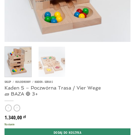
SKLEP
/
KULODROMY
/
KADEN - SERIA S
Kaden S – Poczwórna Trasa / Vier Wege
🧱 BAZA 🔵 3+
1.340,00
zł
Na stanie
DODAJ DO KOSZYKA