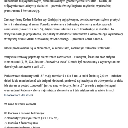
Budowanie trójwymiarowych, skomplikowanych geometrycznie struktur – takich jak
trójwymiarowe labirynty dla kulek – pozwala ćwiczyć logiczne myślenie, wyobraźnię
przestrzenną i koncentrację.
Zestawy firmy Kaden & Kaden wyróżniają się wyjątkowym, ponadczasowym stylem prostych
form i naturalnego drewna. Ponadto wykonane z bukowiny elementy są dość sporych
rozmiarów (nawet te z serii S), dzięki czemu ułożone z nich konstrukcje są stabilne. To
wszystko zasługa projektanta, specjalisty w dziedzinie wzornictwa i wieloletniego wykładowcy
w Wyższej Szkole Sztuki Stosowanej w Schneebergu – profesora Gerda Kadena.
Klocki produkowane są w Niemczech, w niewielkim, rodzinnym zakładzie stolarskim.
Wszystkie zestawy pojawiają się w trzech rozmiarach – z małymi, średnimi oraz dużymi
elementami (S, M, XL). Zestaw „Poczwórna trasa” S może być rozszerzany z wykorzystaniem
dowolnych zestawów z serii „S”.
Podstawowe elementy serii „S” mają rozmiar 6 x 6 x 3 cm, a kulki średnicę 2,6 cm – młodsze
dzieci lubią manipulować tak dużymi klockami, ponieważ są łatwiejsze do uchwycenia, a efekt
ich starań w postaci „budowli” jest od razu widoczny. Seria „S” to seria z najmniejszymi
elementami Kadena – ale te najmniejsze elementy są i tak większe niż w wielu innych
kulodromach dla dzieci
.
W skład zestawu wchodzi
86 klocków z drewna bukowego:
2 elementy z prostym torem (3 x 6 x 6 cm)
76 klocków z ćwiartką koła
4 elementy końcowe z lejem